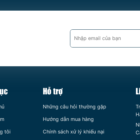
ục
Hỗ trợ
L
hủ
Những câu hỏi thường gặp
T
H
ẩm
Hướng dẫn mua hàng
N
g tôi
Chính sách xử lý khiếu nại
C