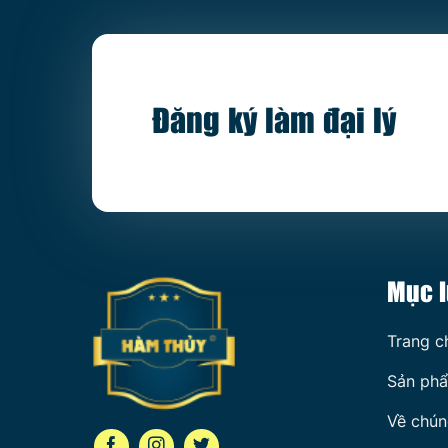
Đăng ký làm đại lý
Mục l
Trang c
Sản ph
Về chún