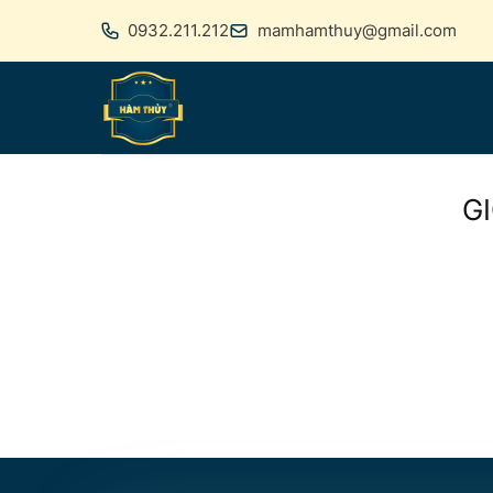
Skip
0932.211.212
mamhamthuy@gmail.com
to
content
G